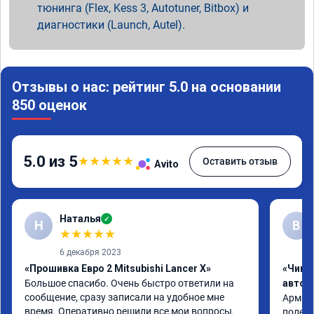
тюнинга (Flex, Kess 3, Autotuner, Bitbox) и
диагностики (Launch, Autel).
Отзывы о нас: рейтинг 5.0 на основании
850 оценок
5.0 из 5
★
★
★
★
★
Оставить отзыв
Avito
Наталья
✓
Н
В
★
★
★
★
★
6 декабря 2023
«Прошивка Евро 2 Mitsubishi Lancer X»
«Чип 
Большое спасибо. Очень быстро ответили на 
автом
сообщение, сразу записали на удобное мне 
Арман 
время. Оперативно решили все мои вопросы. 
полет 