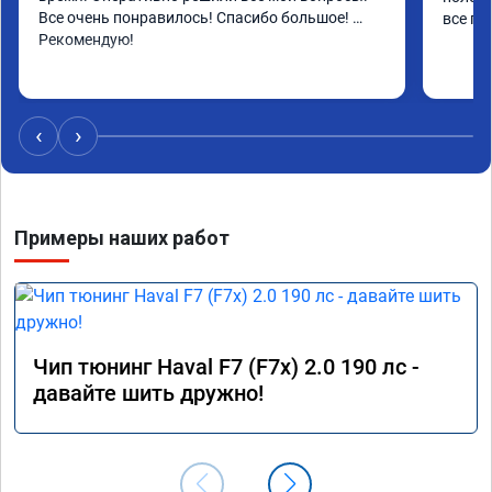
Все очень понравилось! Спасибо большое! 
все по
Рекомендую!
‹
›
Примеры наших работ
Чип тюнинг Haval F7 (F7x) 2.0 190 лс -
давайте шить дружно!