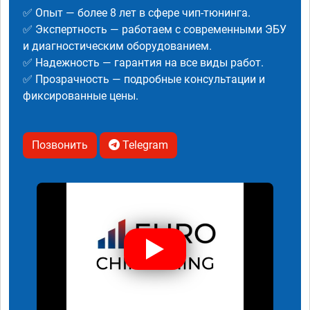
✅ Опыт — более 8 лет в сфере чип-тюнинга.
✅ Экспертность — работаем с современными ЭБУ
и диагностическим оборудованием.
✅ Надежность — гарантия на все виды работ.
✅ Прозрачность — подробные консультации и
фиксированные цены.
Позвонить
Telegram