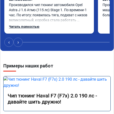
Производился чип тюнинг автомобиля Opel 
Прошив
Astra J 1.6 Атмо (115 лс) Stage 1. По времени-1 
машина
час. По итогу: появилась тяга, подхват с низов 
больше
великолепный, коробка стала работать 
плавнее. На трассе быстрее скидывает 
Читать полностью
передачу и легко держит обороты до 5000 при 
ускорении. Вообщем доволен как слон ))) 
Рекомендую компанию!

‹
›
Номер сертификата: А011870 от 06.01.2026
Примеры наших работ
Чип тюнинг Haval F7 (F7x) 2.0 190 лс -
давайте шить дружно!