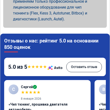
применяем только профессиональное и
лицензионное оборудование для чип
тюнинга (Flex, Kess 3, Autotuner, Bitbox) и
диагностики (Launch, Autel).
Отзывы о нас: рейтинг 5.0 на основании
850 оценок
5.0 из 5
★
★
★
★
★
Оставить отзыв
Avito
Сергей
✓
С
В
★
★
★
★
★
8 января 2026
«Чип тюнинг, прошивка двигателя
«Чип 
автомобиля»
автом