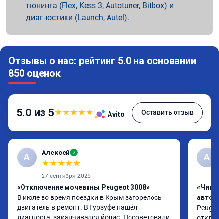
тюнинга (Flex, Kess 3, Autotuner, Bitbox) и
диагностики (Launch, Autel).
Отзывы о нас: рейтинг 5.0 на основании
850 оценок
5.0 из 5
★
★
★
★
★
Оставить отзыв
Avito
Алексей
✓
А
А
★
★
★
★
★
27 сентября 2025
«Отключение мочевины Peugeot 3008»
«Чип 
В июле во время поездки в Крым загорелось 
автом
двигатель в ремонт. В Гурзуфе нашёл 
Peugeot
диагноста, заканчивался йолис. Посоветовали 
отключ