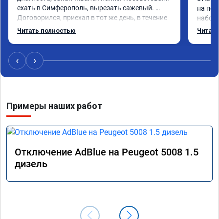
ехать в Симферополь, вырезать сажевый. 
на пед
Договорился, приехал в тот же день, в течение 
наборе
4-х часов удалили, прошили двигатель, дали 
мощнос
Читать полностью
Читать
сертификат. Машина поехала намного шустрее, 
реком
поначалу смущал чёрный дым при пуске 
двигателя и резком нажатии на педаль газа, 
‹
›
привык. Всё таки дизель. Два месяца прошло, 
всё нормально. Рекомендую. Пежо 3008 2-
поколение дизель 2,0 литра.
Примеры наших работ
Отключение AdBlue на Peugeot 5008 1.5
дизель