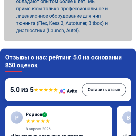
обладают опытом более 8 лет. Мы
применяем только профессиональное и
лицензионное оборудование для чип
тюнинга (Flex, Kess 3, Autotuner, Bitbox) и
диагностики (Launch, Autel).
Отзывы о нас: рейтинг 5.0 на основании
850 оценок
5.0 из 5
★
★
★
★
★
Оставить отзыв
Avito
Родион
✓
Р
В
★
★
★
★
★
8 апреля 2026