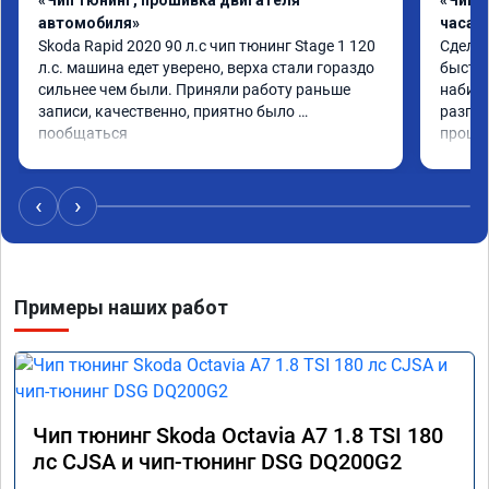
«Чип тюнинг, прошивка двигателя
«Чип 
автомобиля»
часа»
Skoda Rapid 2020 90 л.с чип тюнинг Stage 1 120 
Сделал
л.с. машина едет уверено, верха стали гораздо 
быстро
сильнее чем были. Приняли работу раньше 
набира
записи, качественно, приятно было 
разгон
пообщаться
проши
‹
›
Примеры наших работ
Чип тюнинг Skoda Octavia A7 1.8 TSI 180
лс CJSA и чип-тюнинг DSG DQ200G2