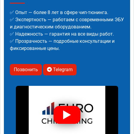
✅ Опыт — более 8 лет в сфере чип-тюнинга.
✅ Экспертность — работаем с современными ЭБУ
и диагностическим оборудованием.
✅ Надежность — гарантия на все виды работ.
✅ Прозрачность — подробные консультации и
фиксированные цены.
Позвонить
Telegram