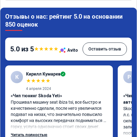
Отзывы о нас: рейтинг 5.0 на основании
850 оценок
5.0 из 5
★
★
★
★
★
Оставить отзыв
Avito
Кирилл Кумарев
✓
К
Р
★
★
★
★
★
4 апреля 2024
«Чип тюнинг Skoda Yeti»
«Чип 
Прошивал машину seat ibiza tsi, все быстро и 
автом
качественно сделали, после него увеличился 
Skoda 
подхват на низах, что значительно повысило 
л.с. м
комфорт на высоких передачах подниматься в 
сильне
горку, услуга однозначно стоит своих денег.
записи
пообщ
Читать полностью