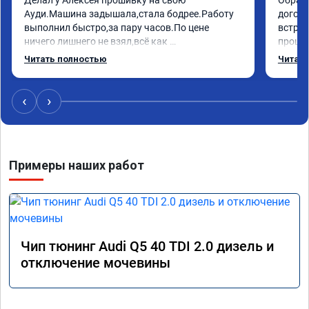
Ауди.Машина задышала,стала бодрее.Работу 
догово
выполнил быстро,за пару часов.По цене 
встрет
ничего лишнего не взял,всё как 
прошил
договаривались заранее.После работы 
Арман 
Читать полностью
Читать
возникали вопросы,всегда консультировал и 
летела
был на связи.Теперь знаю,куда ехать в случае 
Арману
поломки авто.Однозначно рекомендую 
машина
‹
›
Алексея как грамотного специалиста!
вам!!!!!
Примеры наших работ
Чип тюнинг Audi Q5 40 TDI 2.0 дизель и
отключение мочевины