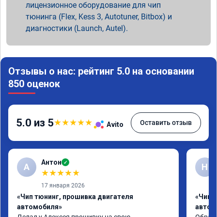
лицензионное оборудование для чип
тюнинга (Flex, Kess 3, Autotuner, Bitbox) и
диагностики (Launch, Autel).
Отзывы о нас: рейтинг 5.0 на основании
850 оценок
5.0 из 5
★
★
★
★
★
Оставить отзыв
Avito
Антон
✓
А
Н
★
★
★
★
★
17 января 2026
«Чип тюнинг, прошивка двигателя
«Чип 
автомобиля»
автом
Делал у Алексея прошивку на свою 
Обрати