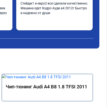
Стейдж1 и евро2 все сделали качественно. 
Дел
век 
Машина едет бодро Ауди а4 2012г Быстро 
Пиш
ерез 
и надежно от души
нор
дел
а по 
 
не 
аз 
Чип-тюнинг Audi A4 B8 1.8 TFSI 2011