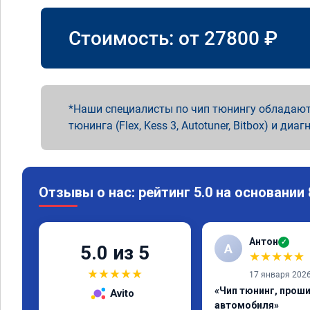
Стоимость: от
27800
₽
Наши специалисты по чип тюнингу обладают
тюнинга (Flex, Kess 3, Autotuner, Bitbox) и диаг
Отзывы о нас: рейтинг 5.0 на основании
Антон
✓
А
5.0 из 5
★
★
★
★
★
★
★
★
★
★
17 января 202
«Чип тюнинг, прош
Avito
автомобиля»