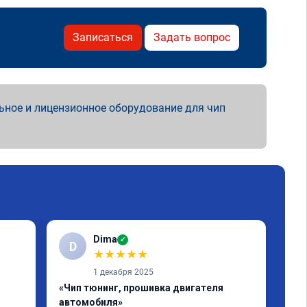
Записаться
Задать вопрос
ьное и лицензионное оборудование для чип
Dima
✓
D
Е
★
★
★
★
★
1 декабря 2025
«Чип тюнинг, прошивка двигателя
«Чи
автомобиля»
отк