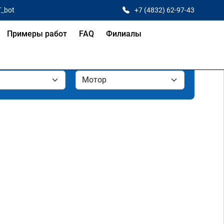
T_bot
+7 (4832) 62-97-43
Примеры работ
FAQ
Филиалы