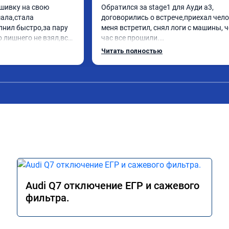
шивку на свою 
Обратился за stage1 для Ауди а3, 
ла,стала 
договорились о встрече,приехал чело
нил быстро,за пару 
меня встретил, снял логи с машины, ч
 лишнего не взял,всё 
час все прошили.

заранее.После 
Арман спасибо тебе огромное, машинк
Читать полностью
просы,всегда 
летела а не поехала! Как писал ранее в
л на связи.Теперь 
личку Арману смерть с косой догнать 
лучае поломки 
может 🤣машина едет не в себя, еще р
комендую Алексея 
спасибо вам!!!!!!!
иалиста!
Audi Q7 отключение ЕГР и сажевого
фильтра.