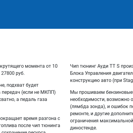
 крутящего момента от 10
Чип тюнинг Ауди TT S прои
 27800 руб.
Блока Управления двигател
конструкцию авто (при Stag
не, подхват будет
а передач (если не МКПП)
Мы прошиваем бензиновые и
кватно, а педаль газа
необходимости, возможно 
(лямбда зонда), и ошибок п
ремонте, и другие дополни
сокращает время разгона с
ограничения максимальной 
 топлива после чип тюнинга
диностенде.
а сохранение ресурса