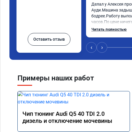
Делал у Алексея про
Ауди.Машина задыша
бодрее.Работу выпол
часов.По цене ничего
как договаривались 
Читать полностью
работы возникали во
Оставить отзыв
консультировал и бы
знаю,куда ехать в с
‹
›
авто.Однозначно ре
как грамотного спец
Примеры наших работ
Чип тюнинг Audi Q5 40 TDI 2.0
дизель и отключение мочевины