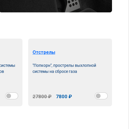
Отстрелы
Чи
 системы
"Попкорн", прострелы выхлопной
Про
ов
системы на сбросе газа
нас
сня
27800 ₽
7800 ₽
15