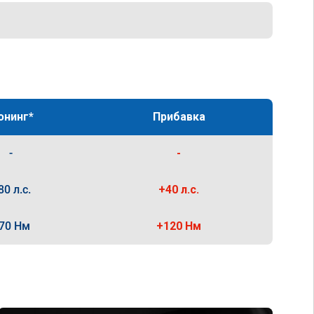
юнинг*
Прибавка
-
-
80 л.с.
+40 л.с.
70 Нм
+120 Нм