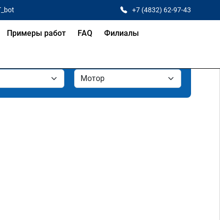
T_bot
+7 (4832) 62-97-43
Примеры работ
FAQ
Филиалы