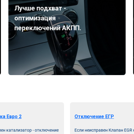
Лучше подхват -
оптимизация
переключений АКПП.
ка Евро 2
Отключение ЕГР
лен катализатор - отключение
Если неисправен Клапан EGR