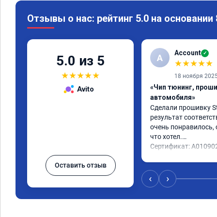
Отзывы о нас: рейтинг 5.0 на основании
Account
✓
A
5.0 из 5
★
★
★
★
★
★
★
★
★
★
18 ноября 202
«Чип тюнинг, прош
Avito
автомобиля»
Сделали прошивку Sta
результат соответст
очень понравилось, с
что хотел.

Сертификат: A01090
Оставить отзыв
‹
›