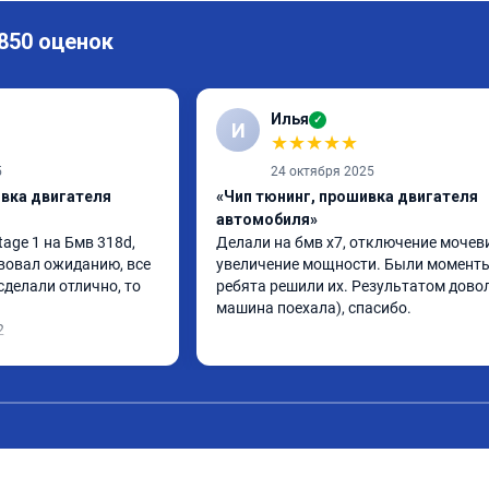
 850 оценок
Илья
✓
И
★
★
★
★
★
5
24 октября 2025
ивка двигателя
«Чип тюнинг, прошивка двигателя
автомобиля»
ge 1 на Бмв 318d, 
Делали на бмв х7, отключение мочеви
вовал ожиданию, все 
увеличение мощности. Были моменты,
делали отлично, то 
ребята решили их. Результатом довол
машина поехала), спасибо.
2