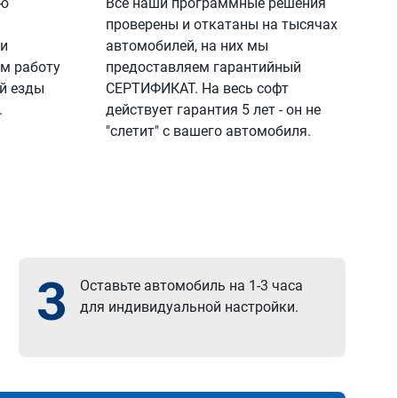
ую
Все наши программные решения
диагностику,глянули что всё нормально и 
я поехал радостный,записавшись к ним 
проверены и откатаны на тысячах
же на чип тюнинг,парни вы лучшие!
 и
автомобилей, на них мы
спасибо вашей команде за отличную 
м работу
предоставляем гарантийный
работу,сервис отличный, рекомендую!
й езды
СЕРТИФИКАТ. На весь софт
всем добра)
.
действует гарантия 5 лет - он не
"слетит" с вашего автомобиля.
3
Оставьте автомобиль на 1-3 часа
для индивидуальной настройки.