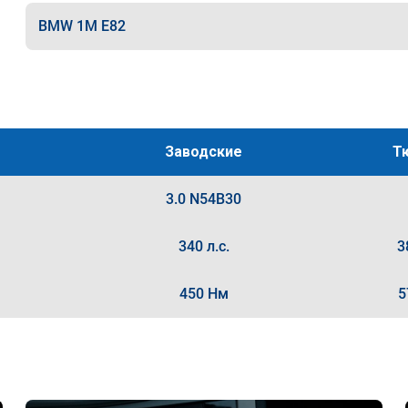
BMW 1M E82
Заводские
Т
3.0 N54B30
340 л.с.
3
450 Нм
5