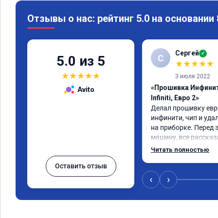
Отзывы о нас: рейтинг 5.0 на основании
Сергей
✓
С
5.0 из 5
★
★
★
★
★
★
★
★
★
★
3 июля 2022
«Прошивка Инфинит
Avito
Infiniti, Евро 2»
Делал прошивку евро
инфинити, чип и уда
на приборке. Перед 
машину, все рассказа
Результатом доволен,
Читать полностью
машина стала еще чу
Оставить отзыв
‹
›