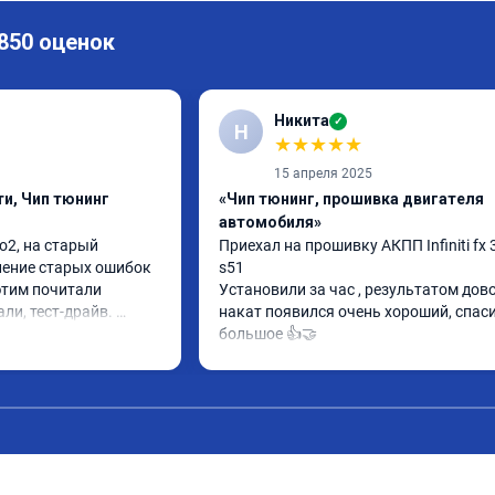
 850 оценок
Никита
✓
Н
★
★
★
★
★
15 апреля 2025
и, Чип тюнинг
«Чип тюнинг, прошивка двигателя
автомобиля»
2, на старый 
Приехал на прошивку АКПП Infiniti fx 3
ление старых ошибок 
s51

этим почитали 
Установили за час , результатом довол
ли, тест-драйв. 
накат появился очень хороший, спаси
 расход упал, 
большое 👍🤝
ть бодрее)