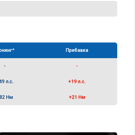
юнинг*
Прибавка
-
-
49 л.с.
+19 л.с.
82 Нм
+21 Нм