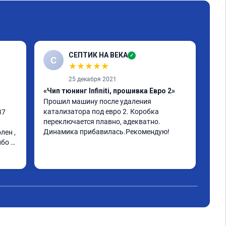
СЕПТИК НА ВЕКА
✓
С
★
★
★
★
★
25 декабря 2021
«Чип тюнинг Infiniti, прошивка Евро 2»
«Чи
Прошил машину после удаления 
инф
катализатора под евро 2. Коробка 
к м
7 
переключается плавно, адекватно. 
мин
Динамика прибавилась.Рекомендую!
ста
ен , 
Рас
бо 
про
Чит