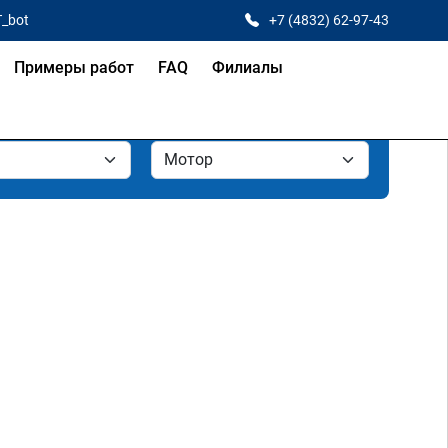
T_bot
+7 (4832) 62-97-43
Примеры работ
FAQ
Филиалы