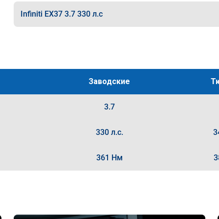
Infiniti EX37 3.7 330 л.с
Заводские
Т
3.7
330 л.с.
3
361 Нм
3