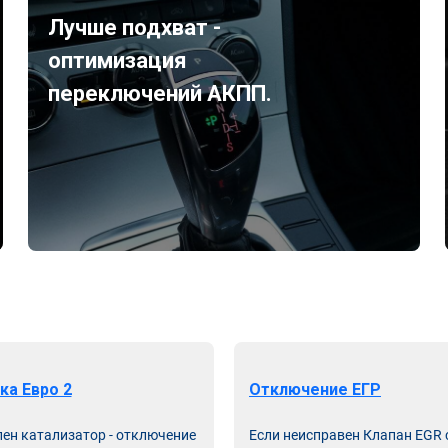
Лучше подхват -
оптимизация
переключений АКПП.
ка Евро 2
Отключение ЕГР
лен катализатор - отключение
Если неисправен Клапан EGR