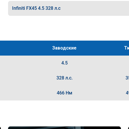
Infiniti FX45 4.5 328 л.с
Заводские
Т
4.5
328 л.с.
3
466 Нм
4