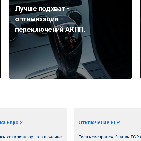
Лучше подхват -
оптимизация
переключений АКПП.
ка Евро 2
Отключение ЕГР
лен катализатор - отключение
Если неисправен Клапан EGR