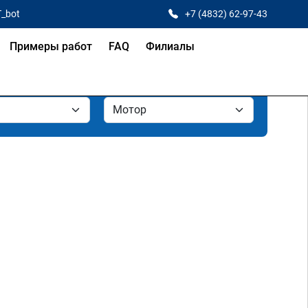
T_bot
+7 (4832) 62-97-43
Примеры работ
FAQ
Филиалы