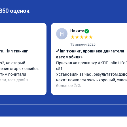
 850 оценок
Никита
✓
Н
★
★
★
★
★
15 апреля 2025
и, Чип тюнинг
«Чип тюнинг, прошивка двигателя
автомобиля»
2, на старый 
Приехал на прошивку АКПП Infiniti fx 3
ление старых ошибок 
s51

этим почитали 
Установили за час , результатом довол
ли, тест-драйв. 
накат появился очень хороший, спаси
 расход упал, 
большое 👍🤝
ть бодрее)