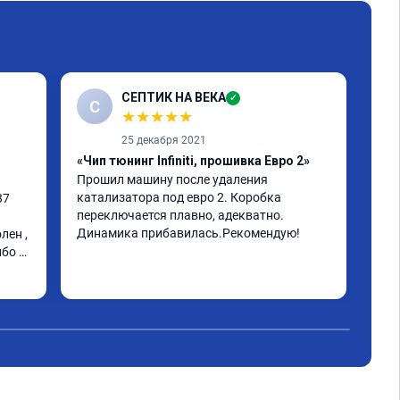
СЕПТИК НА ВЕКА
✓
С
★
★
★
★
★
25 декабря 2021
«Чип тюнинг Infiniti, прошивка Евро 2»
«Чи
Прошил машину после удаления 
инф
катализатора под евро 2. Коробка 
к м
7 
переключается плавно, адекватно. 
мин
Динамика прибавилась.Рекомендую!
ста
ен , 
Рас
бо 
про
Чит