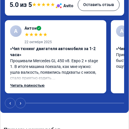
5.0 из 5
★
★
★
★
★
Оставить отзыв
Avito
Антон
✓
А
A
★
★
★
★
★
22 октября 2025
«Чип тюнинг двигателя автомобиля за 1-2
«Чип 
часа»
Принял
быстро
Прошивали Mercedes GL 450 v8. Евро 2 + stage 
ощутим
1. В итоге машина поехала, как мне нужно: 
ушла валкость, появились подхваты с низов, 
стало приятно ездить.

Одни из лучших трат, в авто! 🔥
Читать полностью
‹
›