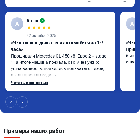
Антон
✓
А
A
★
★
★
★
★
22 октября 2025
«Чип тюнинг двигателя автомобиля за 1-2
«Чип 
часа»
Принял
быстро
Прошивали Mercedes GL 450 v8. Евро 2 + stage 
ощутим
1. В итоге машина поехала, как мне нужно: 
ушла валкость, появились подхваты с низов, 
стало приятно ездить.

Одни из лучших трат, в авто! 🔥
Читать полностью
‹
›
Примеры наших работ