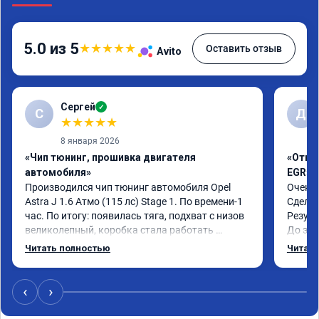
5.0 из 5
★
★
★
★
★
Оставить отзыв
Avito
Сергей
✓
С
Д
★
★
★
★
★
8 января 2026
«Чип тюнинг, прошивка двигателя
«Отклю
автомобиля»
EGR»
Производился чип тюнинг автомобиля Opel 
Очень 
Astra J 1.6 Атмо (115 лс) Stage 1. По времени-1 
Сделал
час. По итогу: появилась тяга, подхват с низов 
Резуль
великолепный, коробка стала работать 
До это
плавнее. На трассе быстрее скидывает 
конски
Читать полностью
Читать
передачу и легко держит обороты до 5000 при 
огромн
ускорении. Вообщем доволен как слон ))) 
Рекомендую компанию!

‹
›
Номер сертификата: А011870 от 06.01.2026