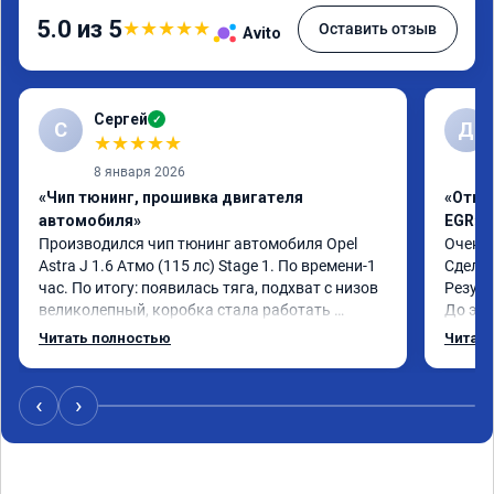
5.0 из 5
★
★
★
★
★
Оставить отзыв
Avito
Сергей
✓
С
Д
★
★
★
★
★
8 января 2026
«Чип тюнинг, прошивка двигателя
«Отклю
автомобиля»
EGR»
Производился чип тюнинг автомобиля Opel 
Очень 
Astra J 1.6 Атмо (115 лс) Stage 1. По времени-1 
Сделал
час. По итогу: появилась тяга, подхват с низов 
Резуль
великолепный, коробка стала работать 
До это
плавнее. На трассе быстрее скидывает 
конски
Читать полностью
Читать
передачу и легко держит обороты до 5000 при 
огромн
ускорении. Вообщем доволен как слон ))) 
Рекомендую компанию!

‹
›
Номер сертификата: А011870 от 06.01.2026