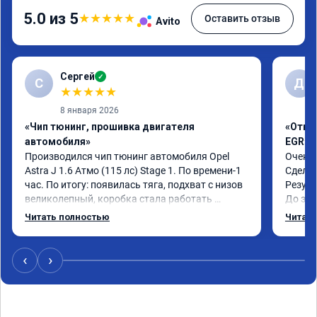
5.0 из 5
★
★
★
★
★
Оставить отзыв
Avito
Сергей
✓
С
Д
★
★
★
★
★
8 января 2026
«Чип тюнинг, прошивка двигателя
«Отклю
автомобиля»
EGR»
Производился чип тюнинг автомобиля Opel 
Очень 
Astra J 1.6 Атмо (115 лс) Stage 1. По времени-1 
Сделал
час. По итогу: появилась тяга, подхват с низов 
Резуль
великолепный, коробка стала работать 
До это
плавнее. На трассе быстрее скидывает 
конски
Читать полностью
Читать
передачу и легко держит обороты до 5000 при 
огромн
ускорении. Вообщем доволен как слон ))) 
Рекомендую компанию!

‹
›
Номер сертификата: А011870 от 06.01.2026