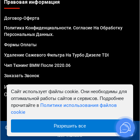
Правовая информация
Договор-Оферта
Политика Конфиденциальности. Согласие На Обработку
Персональных Данных.
Формы Оплаты
Удаление Сажевого Фильтра На Турбо Дизеле TDI
Чип Тюнинг BMW После 2020.06
Заказать Звонок
ИП Смирнов Георгий Павлович. ИНН 781302555843,
Сайт использует файлы cookie. Они необходимы для
ОГРНИП 324470400032610
оптимальной работы сайтов и сервисов. Подробнее
прочитайте в
Политике использования файлов
cookie
Разрешить все
© 2010 - 2026 Чип тюнинг в Брянске - Автосервис "Евро
Чип Тюнинг"