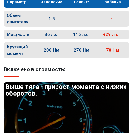
Параметр
Заводские
Тюнинг*
Прибавка
Объём
1.5
-
-
двигателя
Мощность
86 л.с.
115 л.с.
+29 л.с.
Крутящий
200 Нм
270 Нм
+70 Нм
момент
Включено в стоимость:
Выше тяга - прирост момента с низких
оборотов.