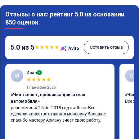
Отзывы о нас: рейтинг 5.0 на основании
850 оценок
5.0 из 5
★
★
★
★
★
Оставить отзыв
Avito
Иван
✓
И
С
★
★
★
★
★
17 декабря 2025
«Чип тюнинг, прошивка двигателя
«Чип т
автомобиля»
Все х
рено меган 4 1 5 dci 2018 год с adblue. Все 
сделали качестве отшивал мочевину большое 
спасибо мастеру Арману знает свою работу.