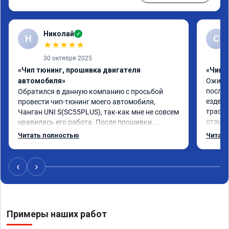
Николай
✓
Н
С
★
★
★
★
★
30 октября 2025
«Чип тюнинг, прошивка двигателя
«Чип 
автомобиля»
Ожидан
после 
Обратился в данную компанию с просьбой 
езде в
провести чип-тюнинг моего автомобиля, 
трассе
Чанган UNI S(SC55PLUS), так-как мне не совсем 
отзывч
нравилась его работа. После прошивки, 
По раб
автомобиль стал вести себя намного лучше! 
Читать полностью
Читать
времен
Пропали "пинки" и "затупы"! Автомобиль стал 
ок, це
намного динамичней! Разница до и после 
Откаты
прошивки ощутимая! Огромное СПАСИБО 
‹
›
+24 🐎
мастеру Роману! Сделал всё качественно и 
Считаю
грамотно! Желаю компании успехов и 
прошив
процветания! Рекомендую однозначно!
Как до
Примеры наших работ
коррек