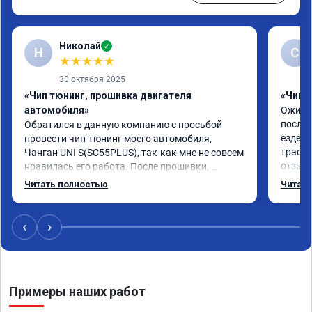
Николай
✓
Н
С
★
★
★
★
★
30 октября 2025
«Чип тюнинг, прошивка двигателя
«Чип 
автомобиля»
Ожидан
после 
Обратился в данную компанию с просьбой 
езде в
провести чип-тюнинг моего автомобиля, 
трассе
Чанган UNI S(SC55PLUS), так-как мне не совсем 
отзывч
нравилась его работа. После прошивки, 
По раб
автомобиль стал вести себя намного лучше! 
Читать полностью
Читать
времен
Пропали "пинки" и "затупы"! Автомобиль стал 
ок, це
намного динамичней! Разница до и после 
Откаты
прошивки ощутимая! Огромное СПАСИБО 
‹
›
+24 🐎
мастеру Роману! Сделал всё качественно и 
Считаю
грамотно! Желаю компании успехов и 
прошив
процветания! Рекомендую однозначно!
Как до
Примеры наших работ
коррек