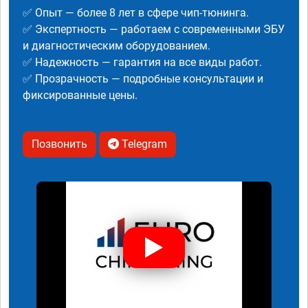
✅ Опыт — более 8 лет в сфере чип-тюнинга.
✅ Экспертность — работаем с современными ЭБУ
и диагностическим оборудованием.
✅ Надежность — гарантия на все виды работ.
✅ Прозрачность — подробные консультации и
фиксированные цены.
Позвонить
Telegram