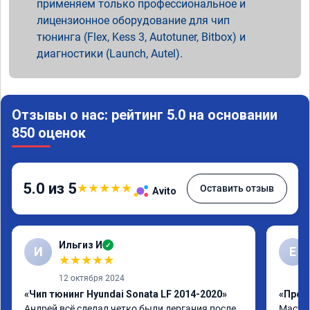
применяем только профессиональное и
лицензионное оборудование для чип
тюнинга (Flex, Kess 3, Autotuner, Bitbox) и
диагностики (Launch, Autel).
Отзывы о нас: рейтинг 5.0 на основании
850 оценок
5.0 из 5
★
★
★
★
★
Оставить отзыв
Avito
Ильгиз И
✓
И
Е
★
★
★
★
★
12 октября 2024
«Чип тюнинг Hyundai Sonata LF 2014-2020»
«Проши
Андрей всё сделал четко,были дергания после 
Мастер