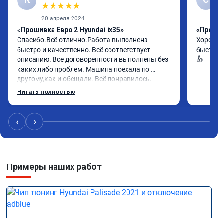
★
★
★
★
★
20 апреля 2024
«Прошивка Евро 2 Hyundai ix35»
«Проши
Спасибо.Всё отлично.Работа выполнена 
Хорошо
быстро и качественно. Всё соответствует 
быстро
описанию. Все договоренности выполнены без 
👍
каких либо проблем. Машина поехала по 
другому,как и обещали. Всё понравилось. 
Рекомендую данную компанию.
Читать полностью
‹
›
Примеры наших работ