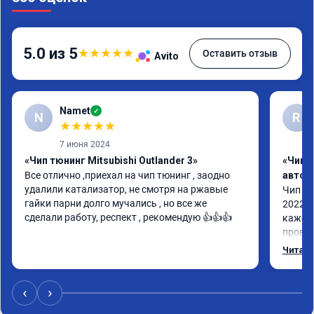
5.0 из 5
★
★
★
★
★
Оставить отзыв
Avito
Namet
✓
N
R
★
★
★
★
★
7 июня 2024
«Чип тюнинг Mitsubishi Outlander 3»
«Чип 
Все отлично ,приехал на чип тюнинг , заодно 
автом
удалили катализатор, не смотря на ржавые 
Чип тю
гайки парни долго мучались , но все же 
2022 п
сделали работу, респект , рекомендую 👍👍👍
кажетс
провал
остало
Читать
Номер 
‹
›