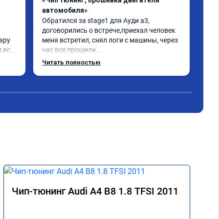
«Чип тюнинг, прошивка двигателя
«Чи
автомобиля»
отк
Обратился за stage1 для Ауди а3, 
Дел
договорились о встрече,приехал человек 
Пиш
ру 
меня встретил, снял логи с машины, через 
нор
,всё 
час все прошили.

дел
Арман спасибо тебе огромное, машинка по 
Читать полностью
летела а не поехала! Как писал ранее в 
ь 
личку Арману смерть с косой догнать не 
может 🤣машина едет не в себя, еще раз 
я 
спасибо вам!!!!!!!
Чип-тюнинг Audi A4 B8 1.8 TFSI 2011