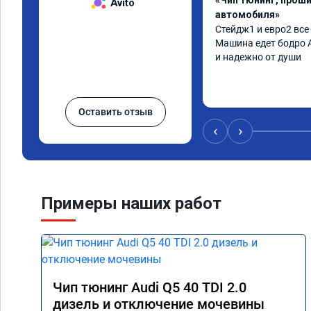
«Чип тюнинг, прош
Avito
автомобиля»
Стейдж1 и евро2 все
Машина едет бодро А
и надежно от души
Оставить отзыв
‹
›
Примеры наших работ
Чип тюнинг Audi Q5 40 TDI 2.0
дизель и отключение мочевины