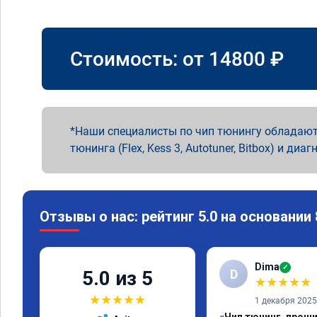
Стоимость: от
14800
₽
Наши специалисты по чип тюнингу обладают
тюнинга (Flex, Kess 3, Autotuner, Bitbox) и диаг
Отзывы о нас: рейтинг 5.0 на основании
Dima
✓
D
5.0 из 5
★
★
★
★
★
★
★
★
★
★
1 декабря 2025