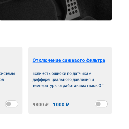
Отключение сажевого фильтра
От
 системы
Если есть ошибки по датчикам
Впу
ов
дифференциального давления и
неи
температуры отработавших газов ОГ
9800 ₽
1000 ₽
98