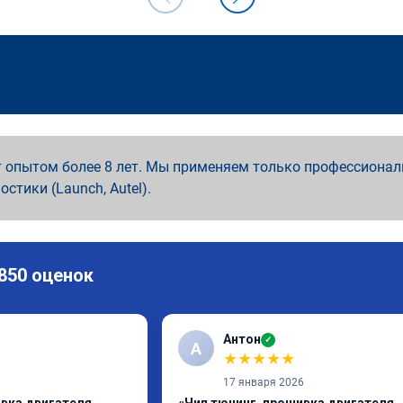
 опытом более 8 лет. Мы применяем только профессионал
ностики (Launch, Autel).
 850 оценок
Антон
✓
А
★
★
★
★
★
17 января 2026