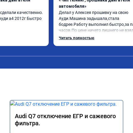
ивка двигателя
«Чип тюнинг, прошивка двигателя
автомобиля»
 сделали качественно. 
Делал у Алексея прошивку на свою 
уди а4 2012г Быстро 
Ауди.Машина задышала,стала 
бодрее.Работу выполнил быстро,за па
часов.По цене ничего лишнего не взял
как договаривались заранее.После 
Читать полностью
работы возникали вопросы,всегда 
консультировал и был на связи.Тепер
знаю,куда ехать в случае поломки 
авто.Однозначно рекомендую Алексе
как грамотного специалиста!
Audi Q7 отключение ЕГР и сажевого
фильтра.