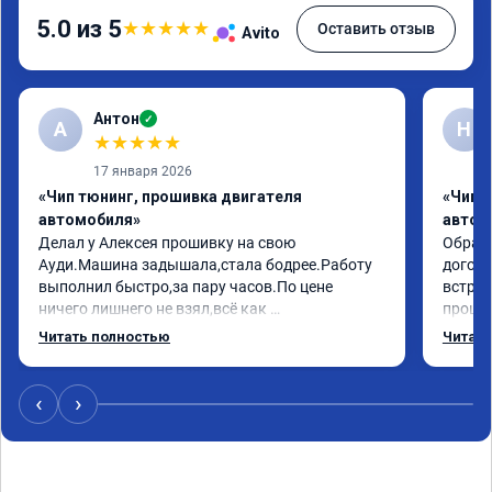
5.0 из 5
★
★
★
★
★
Оставить отзыв
Avito
Антон
✓
А
Н
★
★
★
★
★
17 января 2026
«Чип тюнинг, прошивка двигателя
«Чип 
автомобиля»
автом
Делал у Алексея прошивку на свою 
Обрати
Ауди.Машина задышала,стала бодрее.Работу 
догово
выполнил быстро,за пару часов.По цене 
встрет
ничего лишнего не взял,всё как 
прошил
договаривались заранее.После работы 
Арман 
Читать полностью
Читать
возникали вопросы,всегда консультировал и 
летела
был на связи.Теперь знаю,куда ехать в случае 
Арману
поломки авто.Однозначно рекомендую 
машина
‹
›
Алексея как грамотного специалиста!
вам!!!!!