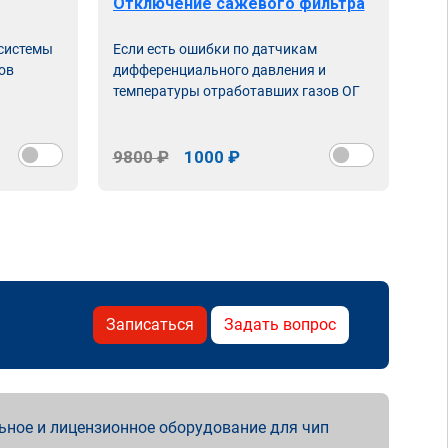
Отключение сажевого фильтра
От
 системы
Если есть ошибки по датчикам
Впу
ов
дифференциального давления и
неи
температуры отработавших газов ОГ
9800 ₽
1000 ₽
98
Записаться
Задать вопрос
ьное и лицензионное оборудование для чип