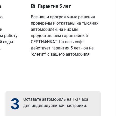
лаунче увидели что не так с машино!
а
Гарантия 5 лет
покатался,понаблюдал,радуюсь,заехал к 
парням,они бесплатно подключили 
ую
Все наши программные решения
диагностику,глянули что всё нормально и 
я поехал радостный,записавшись к ним 
проверены и откатаны на тысячах
же на чип тюнинг,парни вы лучшие!
 и
автомобилей, на них мы
спасибо вашей команде за отличную 
м работу
предоставляем гарантийный
работу,сервис отличный, рекомендую!
й езды
СЕРТИФИКАТ. На весь софт
всем добра)
.
действует гарантия 5 лет - он не
"слетит" с вашего автомобиля.
3
Оставьте автомобиль на 1-3 часа
для индивидуальной настройки.