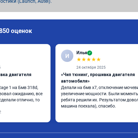
ностики (Launch, Autel).
 850 оценок
Илья
✓
И
★
★
★
★
★
5
24 октября 2025
ивка двигателя
«Чип тюнинг, прошивка двигателя
автомобиля»
ge 1 на Бмв 318d, 
Делали на бмв х7, отключение мочеви
вовал ожиданию, все 
увеличение мощности. Были моменты,
делали отлично, то 
ребята решили их. Результатом довол
машина поехала), спасибо.
2