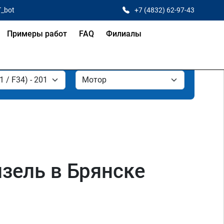
T_bot
+7 (4832) 62-97-43
Примеры работ
FAQ
Филиалы
изель в Брянске