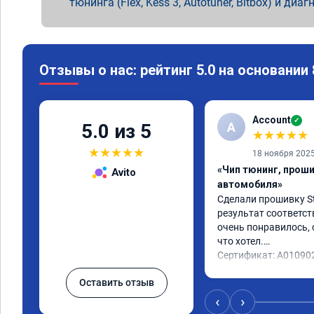
тюнинга (Flex, Kess 3, Autotuner, Bitbox) и диаг
Отзывы о нас: рейтинг 5.0 на основании
Account
✓
A
5.0 из 5
★
★
★
★
★
★
★
★
★
★
18 ноября 202
«Чип тюнинг, прош
Avito
автомобиля»
Сделали прошивку Sta
результат соответст
очень понравилось, с
что хотел.

Сертификат: A01090
Оставить отзыв
‹
›