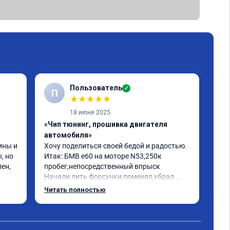
Пользователь
✓
П
★
★
★
★
★
18 июня 2025
«Чип тюнинг, прошивка двигателя
«Чи
автомобиля»
отк
ны и 
Хочу поделиться своей бедой и радостью.

БМВ
 но 
Итак: БМВ е60 на моторе N53,250к 
отк
ен, 
пробег,непосредственный впрыск

Авт
Начали лить форсунки,поменял,убрал 
дин
катализаторы,обратился к одному 
отк
Читать полностью
Чит
кренделю прошить на евро 2,машина 
мот
работала как попало,трясло на 
Рек
холостых,этот чудо диагност прошивщик 
про
сказал что она у меня зашита на евро 0 и 