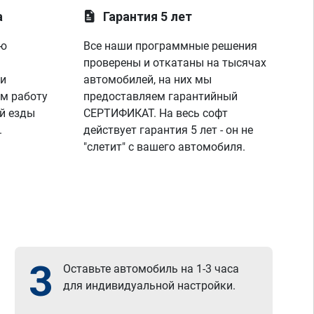
лаунче увидели что не так с машино!
а
Гарантия 5 лет
покатался,понаблюдал,радуюсь,заехал к 
парням,они бесплатно подключили 
ую
Все наши программные решения
диагностику,глянули что всё нормально и 
я поехал радостный,записавшись к ним 
проверены и откатаны на тысячах
же на чип тюнинг,парни вы лучшие!
 и
автомобилей, на них мы
спасибо вашей команде за отличную 
м работу
предоставляем гарантийный
работу,сервис отличный, рекомендую!
й езды
СЕРТИФИКАТ. На весь софт
всем добра)
.
действует гарантия 5 лет - он не
"слетит" с вашего автомобиля.
3
Оставьте автомобиль на 1-3 часа
для индивидуальной настройки.