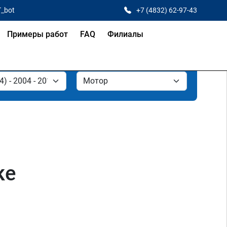
T_bot
+7 (4832) 62-97-43
Примеры работ
FAQ
Филиалы
ке