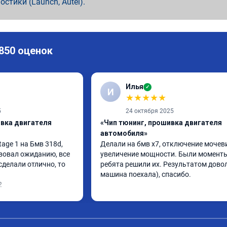
ностики (Launch, Autel).
 850 оценок
Илья
✓
И
★
★
★
★
★
5
24 октября 2025
ивка двигателя
«Чип тюнинг, прошивка двигателя
автомобиля»
ge 1 на Бмв 318d, 
Делали на бмв х7, отключение мочеви
вовал ожиданию, все 
увеличение мощности. Были моменты,
делали отлично, то 
ребята решили их. Результатом довол
машина поехала), спасибо.
2