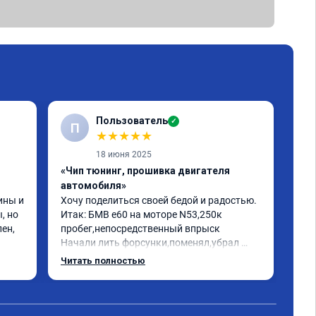
Пользователь
✓
П
★
★
★
★
★
18 июня 2025
«Чип тюнинг, прошивка двигателя
«Чи
автомобиля»
отк
ны и 
Хочу поделиться своей бедой и радостью.

БМВ
 но 
Итак: БМВ е60 на моторе N53,250к 
отк
ен, 
пробег,непосредственный впрыск

Авт
Начали лить форсунки,поменял,убрал 
дин
катализаторы,обратился к одному 
отк
Читать полностью
Чит
кренделю прошить на евро 2,машина 
мот
работала как попало,трясло на 
Рек
холостых,этот чудо диагност прошивщик 
про
сказал что она у меня зашита на евро 0 и 