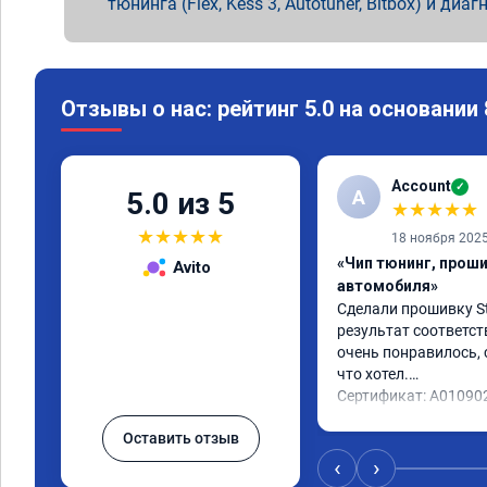
тюнинга (Flex, Kess 3, Autotuner, Bitbox) и диаг
Отзывы о нас: рейтинг 5.0 на основании
Account
✓
A
5.0 из 5
★
★
★
★
★
★
★
★
★
★
18 ноября 202
«Чип тюнинг, прош
Avito
автомобиля»
Сделали прошивку Sta
результат соответст
очень понравилось, с
что хотел.

Сертификат: A01090
Оставить отзыв
‹
›