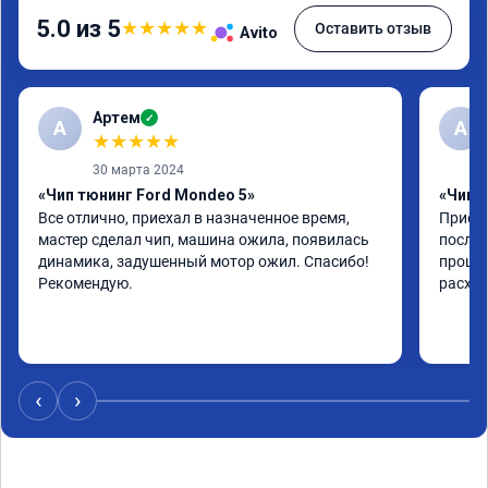
5.0 из 5
★
★
★
★
★
Оставить отзыв
Avito
Артем
✓
А
А
★
★
★
★
★
30 марта 2024
«Чип тюнинг Ford Mondeo 5»
«Чип т
Все отлично, приехал в назначенное время, 
Приеха
мастер сделал чип, машина ожила, появилась 
после 
динамика, задушенный мотор ожил. Спасибо! 
прошив
Рекомендую.
расход
‹
›