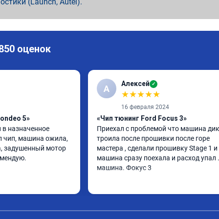
ностики (Launch, Autel).
 850 оценок
Алексей
✓
А
★
★
★
★
★
16 февраля 2024
ondeo 5»
«Чип тюнинг Ford Focus 3»
 в назначенное 
Приехал с проблемой что машина дик
л чип, машина ожила, 
троила после прошивки после горе 
, задушенный мотор 
мастера , сделали прошивку Stage 1 и 
омендую.
машина сразу поехала и расход упал 
машина. Фокус 3