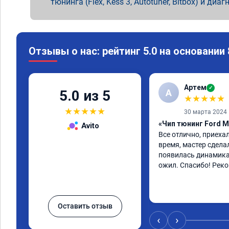
тюнинга (Flex, Kess 3, Autotuner, Bitbox) и диаг
Отзывы о нас: рейтинг 5.0 на основании
Артем
✓
А
5.0 из 5
★
★
★
★
★
★
★
★
★
★
30 марта 2024
«Чип тюнинг Ford M
Avito
Все отлично, приехал
время, мастер сдела
появилась динамика
ожил. Спасибо! Рек
Оставить отзыв
‹
›