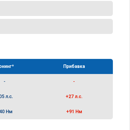
юнинг*
Прибавка
-
-
05 л.с.
+27 л.с.
40 Нм
+91 Нм