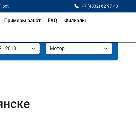
T_bot
+7 (4832) 62-97-43
Примеры работ
FAQ
Филиалы
янске