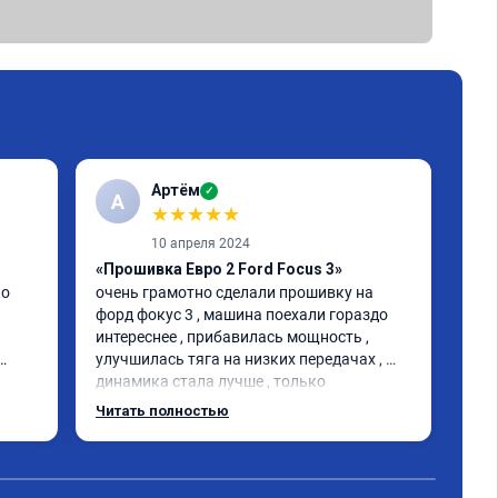
Артём
✓
А
★
★
★
★
★
10 апреля 2024
«Прошивка Евро 2 Ford Focus 3»
«Чи
о 
очень грамотно сделали прошивку на 
1-2
форд фокус 3 , машина поехали гораздо 
Маш
интереснее , прибавилась мощность , 
шта
улучшилась тяга на низких передачах , 
200
динамика стала лучше , только 
ста
позитивные эмоции , цена 
газ
Читать полностью
Чит
соответствовала заявленной , 
эла
рекомендую этот сервис
дви
пот