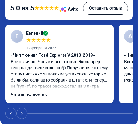
5.0 из 5
★
★
★
★
★
Оставить отзыв
Avito
Евгений
✓
Е
А
★
★
★
★
★
12 февраля 2025
«Чип тюнинг Ford Explorer V 2010-2019»
«Чип 
Всё отлично! Часик и все готово. Эксплорер 
Все от
теперь едет великолепно!)) Получается, что ему 
мастер
ставят истинно заводские установки, которые 
динами
были бы, если авто собрали в штатах. И теперь 
Реком
не "тупит", по трассе расход стал на 3 литра 
ниже! По городу меньше, если ездить как до 
Читать полностью
прошивки. Но в том то и дело, что теперь 
ездить как до прошивки не охота!)) В общем, 
доволен!))
‹
›