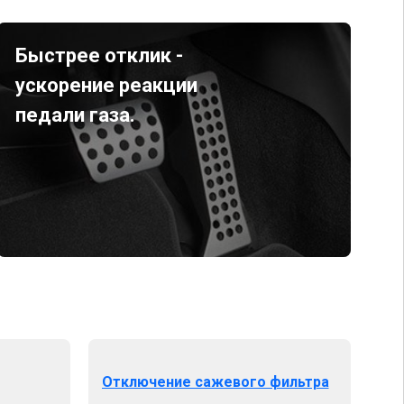
Быстрее отклик -
ускорение реакции
педали газа.
Отключение сажевого фильтра
От