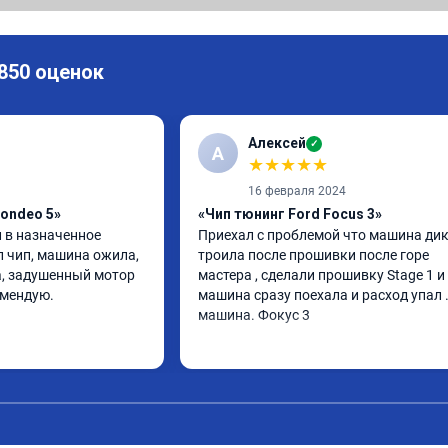
 850 оценок
Алексей
✓
А
★
★
★
★
★
16 февраля 2024
ondeo 5»
«Чип тюнинг Ford Focus 3»
 в назначенное 
Приехал с проблемой что машина дик
л чип, машина ожила, 
троила после прошивки после горе 
, задушенный мотор 
мастера , сделали прошивку Stage 1 и 
омендую.
машина сразу поехала и расход упал 
машина. Фокус 3