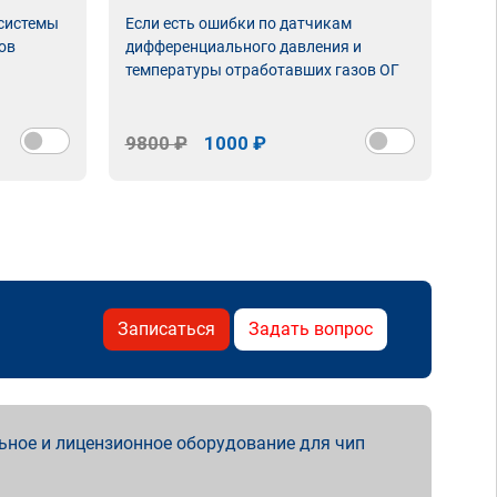
 системы
Если есть ошибки по датчикам
Впу
ов
дифференциального давления и
неи
температуры отработавших газов ОГ
9800 ₽
1000 ₽
98
Записаться
Задать вопрос
ьное и лицензионное оборудование для чип