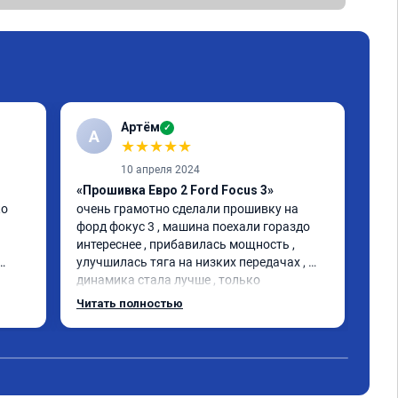
Артём
✓
А
★
★
★
★
★
10 апреля 2024
«Прошивка Евро 2 Ford Focus 3»
«Чи
о 
очень грамотно сделали прошивку на 
1-2
форд фокус 3 , машина поехали гораздо 
Маш
интереснее , прибавилась мощность , 
шта
улучшилась тяга на низких передачах , 
200
динамика стала лучше , только 
ста
позитивные эмоции , цена 
газ
Читать полностью
Чит
соответствовала заявленной , 
эла
рекомендую этот сервис
дви
пот