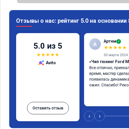
Отзывы о нас: рейтинг 5.0 на основании
Артем
✓
А
5.0 из 5
★
★
★
★
★
★
★
★
★
★
30 марта 2024
«Чип тюнинг Ford M
Avito
Все отлично, приехал
время, мастер сдела
появилась динамика
ожил. Спасибо! Рек
Оставить отзыв
‹
›