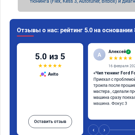
тюнинга (Flex, Kess 3, Autotuner, Bitbox) и диаг
Отзывы о нас: рейтинг 5.0 на основании
Алексей
✓
А
5.0 из 5
★
★
★
★
★
★
★
★
★
★
16 февраля 20
«Чип тюнинг Ford F
Avito
Приехал с проблемой
троила после прошив
мастера , сделали пр
машина сразу поехал
машина. Фокус 3
Оставить отзыв
‹
›