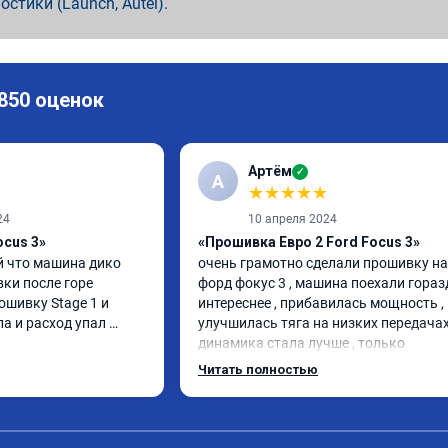
ностики (Launch, Autel).
 850 оценок
Артём
✓
А
★
★
★
★
★
24
10 апреля 2024
ocus 3»
«Прошивка Евро 2 Ford Focus 3»
 что машина дико 
очень грамотно сделали прошивку на 
ки после горе 
форд фокус 3 , машина поехали горазд
ошивку Stage 1 и 
интереснее , прибавилась мощность , 
а и расход упал 
улучшилась тяга на низких передачах 
динамика стала лучше , только 
позитивные эмоции , цена 
Читать полностью
соответствовала заявленной , 
рекомендую этот сервис