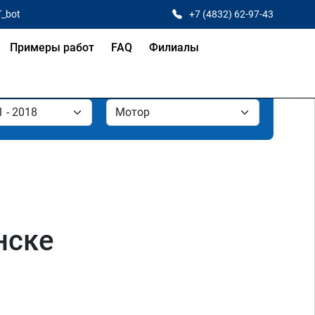
T_bot
+7 (4832) 62-97-43
Примеры работ
FAQ
Филиалы
нске