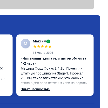
Максим
✓
М
★
★
★
★
★
15 марта 2026
«Чип тюнинг двигателя автомобиля за
«Пр
1-2 часа»
С з
о 
евр
Машина Форд Фокус 2, 1.8d. Поменяли 
рек
штатную прошивку на Stage 1. Проехал 
, 
200 км, такое впечатление, что машина 
стала в два раза легче. Отклик на педаль 
газа моментальный, при этом появилась 
Читать полностью
эластичность и плавность работы 
двигателя во всех режимах. Точно не зря 
потраченные деньги.