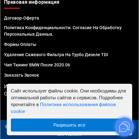
Правовая информация
Договор-Оферта
Политика Конфиденциальности. Согласие На Обработку
Персональных Данных.
Формы Оплаты
Удаление Сажевого Фильтра На Турбо Дизеле TDI
Чип Тюнинг BMW После 2020.06
Заказать Звонок
ИП Смирнов Георгий Павлович. ИНН 781302555843,
Сайт использует файлы cookie. Они необходимы для
ОГРНИП 324470400032610
оптимальной работы сайтов и сервисов. Подробнее
прочитайте в
Политике использования файлов
cookie
Разрешить все
© 2010 - 2026 Чип тюнинг в Брянске - Автосервис "Евро
Чип Тюнинг"