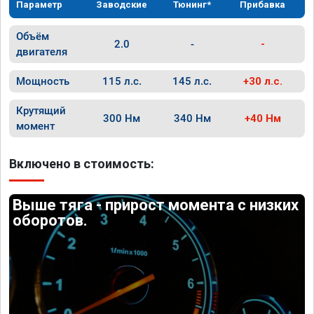
Параметр
Заводские
Тюнинг*
Прибавка
Объём
2.0
-
-
двигателя
Мощность
115 л.с.
145 л.с.
+30 л.с.
Крутящий
300 Нм
340 Нм
+40 Нм
момент
Включено в стоимость:
Выше тяга - прирост момента с низких
оборотов.