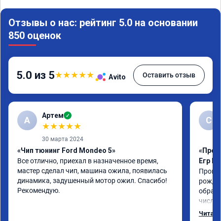
Отзывы о нас: рейтинг 5.0 на основании
850 оценок
5.0 из 5
★
★
★
★
★
Оставить отзыв
Avito
Артем
✓
А
С
★
★
★
★
★
30 марта 2024
«Чип тюнинг Ford Mondeo 5»
«Прош
Все отлично, приехал в назначенное время, 
Егр М
мастер сделал чип, машина ожила, появилась 
Прошил
динамика, задушенный мотор ожил. Спасибо! 
рожден
Рекомендую.
обрати
число,
важно 
Читать
котора