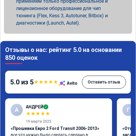
применяем только профессиональное и
лицензионное оборудование для чип
тюнинга (Flex, Kess 3, Autotuner, Bitbox) и
диагностики (Launch, Autel).
Отзывы о нас: рейтинг 5.0 на основании
850 оценок
5.0 из 5
★
★
★
★
★
Оставить отзыв
Avito
АНДРЕЙ
✓
А
Г
★
★
★
★
★
19 марта 2025
«Прошивка Евро 2 Ford Transit 2006-2013»
«Отклю
все что нужно было сделать сделано в 
заглу