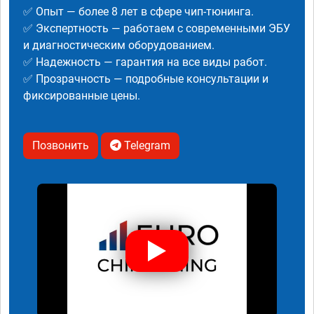
✅ Опыт — более 8 лет в сфере чип-тюнинга.
✅ Экспертность — работаем с современными ЭБУ
и диагностическим оборудованием.
✅ Надежность — гарантия на все виды работ.
✅ Прозрачность — подробные консультации и
фиксированные цены.
Позвонить
Telegram