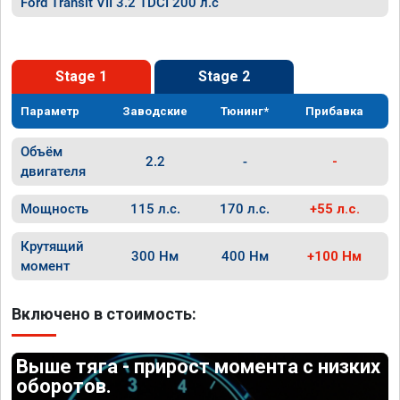
Ford Transit VII 3.2 TDCI 200 л.с
Stage 1
Stage 2
Параметр
Заводские
Тюнинг*
Прибавка
Объём
2.2
-
-
двигателя
Мощность
115 л.с.
170 л.с.
+55 л.с.
Крутящий
300 Нм
400 Нм
+100 Нм
момент
Включено в стоимость:
Выше тяга - прирост момента с низких
оборотов.