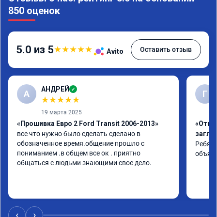
850 оценок
5.0 из 5
★
★
★
★
★
Оставить отзыв
Avito
АНДРЕЙ
✓
А
Г
★
★
★
★
★
19 марта 2025
«Прошивка Евро 2 Ford Transit 2006-2013»
«Отклю
все что нужно было сделать сделано в 
заглу
обозначенное время.общение прошло с 
Ребята
пониманием .в общем все ок . приятно 
объяс
общаться с людьми знающими свое дело.
‹
›