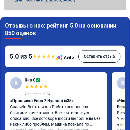
Отзывы о нас: рейтинг 5.0 на основании
850 оценок
5.0 из 5
★
★
★
★
★
Оставить отзыв
Avito
Кир С
✓
К
Э
★
★
★
★
★
20 апреля 2024
«Прошивка Евро 2 Hyundai ix35»
«Чип 
Спасибо.Всё отлично.Работа выполнена 
Егр»
быстро и качественно. Всё соответствует 
Всех п
описанию. Все договоренности выполнены без 
У меня
каких либо проблем. Машина поехала по 
что та
другому,как и обещали. Всё понравилось. 