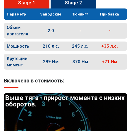
Stage 1
Stage 2
Параметр
Заводские
Тюнинг*
Прибавка
Объём
2.0
-
-
двигателя
Мощность
210 л.с.
245 л.с.
+35 л.с.
Крутящий
299 Нм
370 Нм
+71 Нм
момент
Включено в стоимость:
Выше тяга - прирост момента с низких
оборотов.