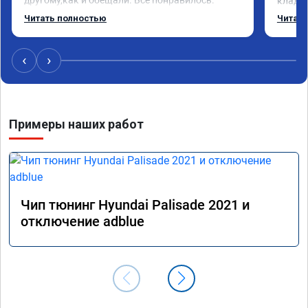
кладез
Рекомендую данную компанию.
и ЕГР 
Читать полностью
Читать
катали
Обрати
систем
‹
›
Хороши
догова
гарант
стала 
Примеры наших работ
не меш
маневр
В обще
пути!
Чип тюнинг Hyundai Palisade 2021 и
отключение adblue