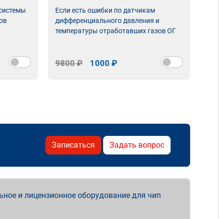
 системы
Если есть ошибки по датчикам
Впу
ов
дифференциального давления и
неи
температуры отработавших газов ОГ
9800 ₽
1000 ₽
98
Записаться
Задать вопрос
ьное и лицензионное оборудование для чип