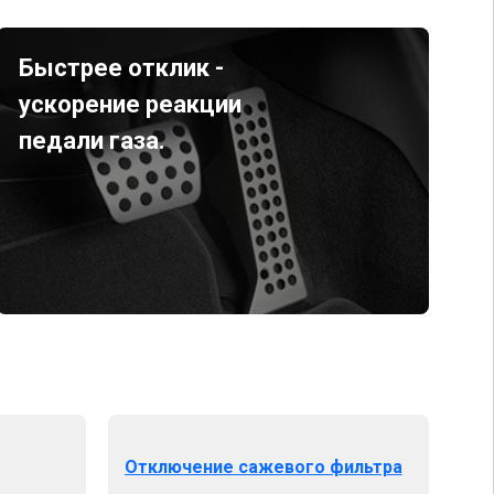
Быстрее отклик -
ускорение реакции
педали газа.
Отключение сажевого фильтра
От