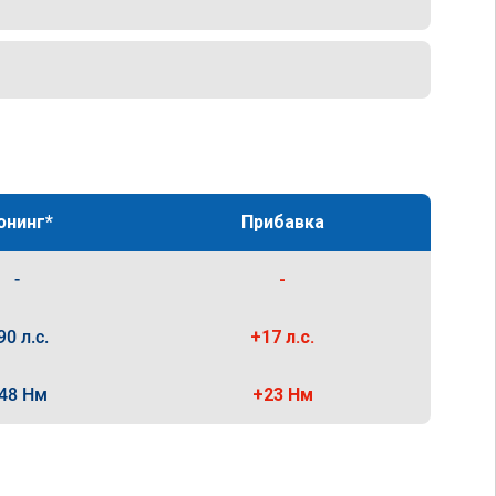
юнинг*
Прибавка
-
-
90 л.с.
+17 л.с.
48 Нм
+23 Нм