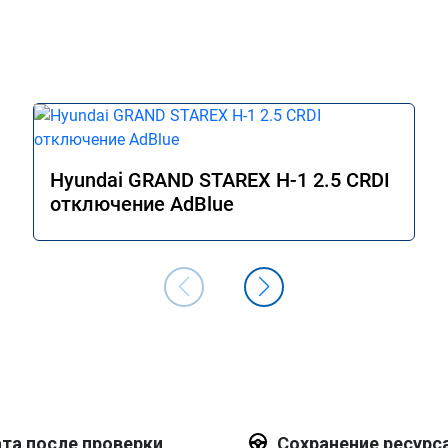
 на работы, а 
ала ракетой 🚀!!! Все 
рь не мешает 
ном городе, 
 сразу.

 Всем добра и 
Hyundai GRAND STAREX H-1 2.5 CRDI
отключение AdBlue
та после проверки
Сохранение ресурс