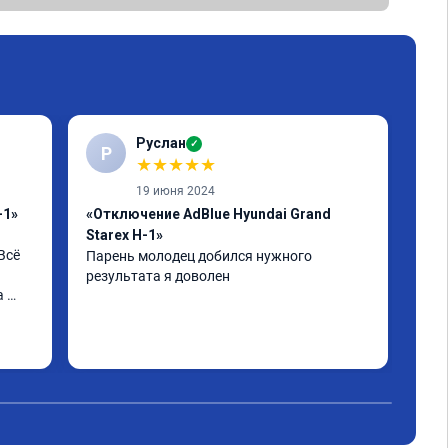
Руслан
✓
Р
К
★
★
★
★
★
19 июня 2024
-1»
«Отключение AdBlue Hyundai Grand
«Пр
Starex H-1»
Спа
сё 
быс
Парень молодец добился нужного 
опи
результата я доволен
 
вып
Маш
ости 
обе
Чит
дан