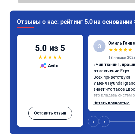
Отзывы о нас: рейтинг 5.0 на основании
Эмиль Ганце
Э
5.0 из 5
★
★
★
★
★
★
★
★
★
★
18 января 202
«Чип тюнинг, проши
Avito
отключение Егр»
Всех приветствую!

У меня Hyundai grand 
знает что такое Евро
это кладезь систем 
газов, там и ЕГР и м
Читать полностью
фильтр и катализатор
Оставить отзыв
Обратился к ребята
все эти системы.

‹
›
Хорошие специалисты
как договаривались,