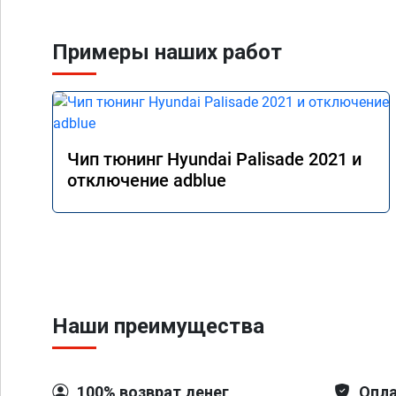
связи, дали гарантию
Главное!!!! Машина ст
поехало, ничего тепе
Примеры наших работ
двигаться в оживлен
маневренность +1000
В общем рекомендую.
прямого пути!
Чип тюнинг Hyundai Palisade 2021 и
отключение adblue
Наши преимущества
100% возврат денег
Опла