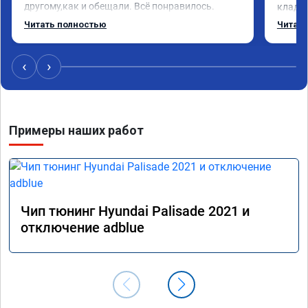
другому,как и обещали. Всё понравилось. 
кладез
Рекомендую данную компанию.
и ЕГР 
Читать полностью
Читать
катали
Обрати
систем
‹
›
Хороши
догова
гарант
стала 
Примеры наших работ
не меш
маневр
В обще
пути!
Чип тюнинг Hyundai Palisade 2021 и
отключение adblue