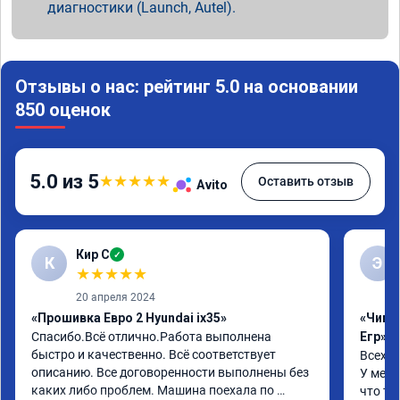
диагностики (Launch, Autel).
Отзывы о нас: рейтинг 5.0 на основании
850 оценок
5.0 из 5
★
★
★
★
★
Оставить отзыв
Avito
Кир С
✓
К
Э
★
★
★
★
★
20 апреля 2024
«Прошивка Евро 2 Hyundai ix35»
«Чип 
Спасибо.Всё отлично.Работа выполнена 
Егр»
быстро и качественно. Всё соответствует 
Всех п
описанию. Все договоренности выполнены без 
У меня
каких либо проблем. Машина поехала по 
что та