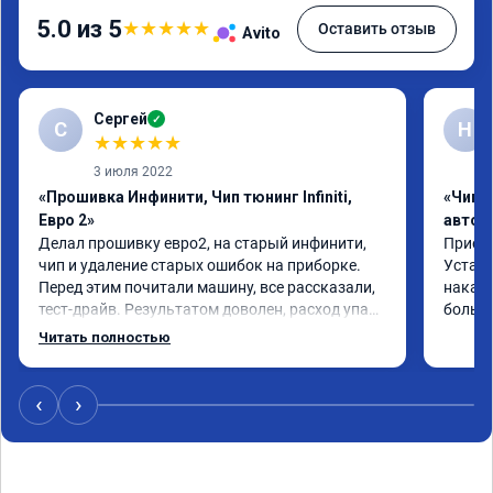
5.0 из 5
★
★
★
★
★
Оставить отзыв
Avito
Сергей
✓
С
Н
★
★
★
★
★
3 июля 2022
«Прошивка Инфинити, Чип тюнинг Infiniti,
«Чип 
Евро 2»
автом
Делал прошивку евро2, на старый инфинити, 
Приеха
чип и удаление старых ошибок на приборке. 
Устано
Перед этим почитали машину, все рассказали, 
накат 
тест-драйв. Результатом доволен, расход упал, 
большо
машина стала еще чуть бодрее)
Читать полностью
‹
›