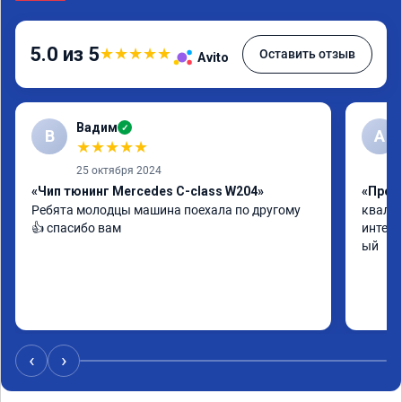
5.0 из 5
★
★
★
★
★
Оставить отзыв
Avito
Вадим
✓
В
А
★
★
★
★
★
25 октября 2024
«Чип тюнинг Mercedes C-class W204»
«Прош
Ребята молодцы машина поехала по другому 
квалиф
👍 спасибо вам
интелл
ый
‹
›