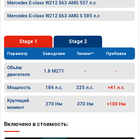
Mercedes E-class W212 E63 AMG 557 л.с
Mercedes E-class W212 E63 AMG S 585 л.с
Stage 1
Stage 2
Параметр
Заводские
Тюнинг*
Прибавка
Объём
1.8 M271
-
-
двигателя
Мощность
184 л.с.
225 л.с.
+41 л.с.
Крутящий
270 Нм
370 Нм
+100 Нм
момент
Включено в стоимость: