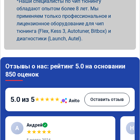
Наши специалисты по чип тюнингу
обладают опытом более 8 лет. Мы
применяем только профессиональное и
лицензионное оборудование для чип
тюнинга (Flex, Kess 3, Autotuner, Bitbox) и
диагностики (Launch, Autel).
Отзывы о нас: рейтинг 5.0 на основании
850 оценок
5.0 из 5
★
★
★
★
★
Оставить отзыв
Avito
Андрей
✓
А
Н
★
★
★
★
★
5 марта 2024