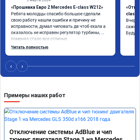
«Прошивка Евро 2 Mercedes E-class W212»
«Откл
Ребята молодцы спасибо большое сделали 
class 
свою работу нашли ошибки и причину не 
Вчера 
исправности, думал чиповать дв чтоб ехала а 
сажевы
оказалось не исправен регулятор турбины, 
Буду 
поменял стало все отлично
Читать полностью
‹
›
Примеры наших работ
Отключение системы AdBlue и чип
тюнинг двигателя Stage 1 на Mercedes