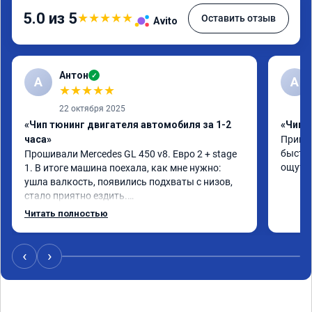
5.0 из 5
★
★
★
★
★
Оставить отзыв
Avito
Антон
✓
А
A
★
★
★
★
★
22 октября 2025
«Чип тюнинг двигателя автомобиля за 1-2
«Чип 
часа»
Принял
быстро
Прошивали Mercedes GL 450 v8. Евро 2 + stage 
ощутим
1. В итоге машина поехала, как мне нужно: 
ушла валкость, появились подхваты с низов, 
стало приятно ездить.

Одни из лучших трат, в авто! 🔥
Читать полностью
‹
›