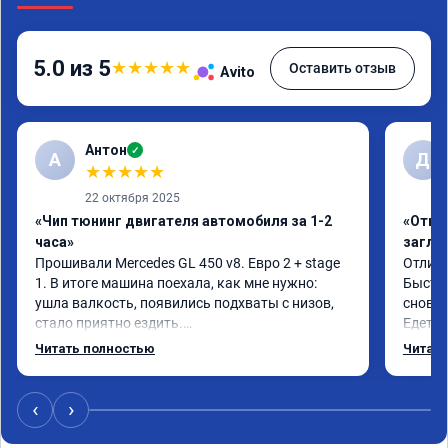
5.0 из 5
★
★
★
★
★
Оставить отзыв
Avito
Антон
✓
А
Д
★
★
★
★
★
22 октября 2025
«Чип тюнинг двигателя автомобиля за 1-2
«Откл
часа»
заглу
Прошивали Mercedes GL 450 v8. Евро 2 + stage 
Отличн
1. В итоге машина поехала, как мне нужно: 
Быстро
ушла валкость, появились подхваты с низов, 
снова 
стало приятно ездить.

Едет о
Одни из лучших трат, в авто! 🔥
Спасиб
Читать полностью
Читать
Реком
‹
›