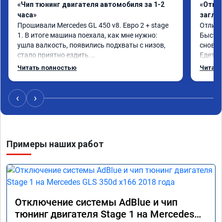
«Чип тюнинг двигателя автомобиля за 1-2
«Откл
часа»
заглу
Прошивали Mercedes GL 450 v8. Евро 2 + stage 
Отличн
1. В итоге машина поехала, как мне нужно: 
Быстро
ушла валкость, появились подхваты с низов, 
снова 
стало приятно ездить.

Едет о
Одни из лучших трат, в авто! 🔥
Спасиб
Читать полностью
Читать
Реком
‹
›
Примеры наших работ
Отключение системы AdBlue и чип
тюнинг двигателя Stage 1 на Mercedes