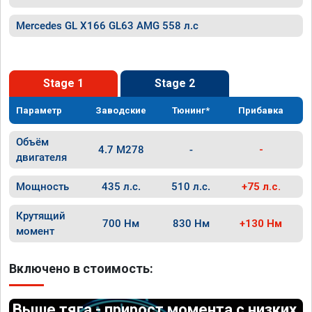
Mercedes GL X166 GL63 AMG 558 л.с
Stage 1
Stage 2
Параметр
Заводские
Тюнинг*
Прибавка
Объём
4.7 M278
-
-
двигателя
Мощность
435 л.с.
510 л.с.
+75 л.с.
Крутящий
700 Нм
830 Нм
+130 Нм
момент
Включено в стоимость:
Выше тяга - прирост момента с низких