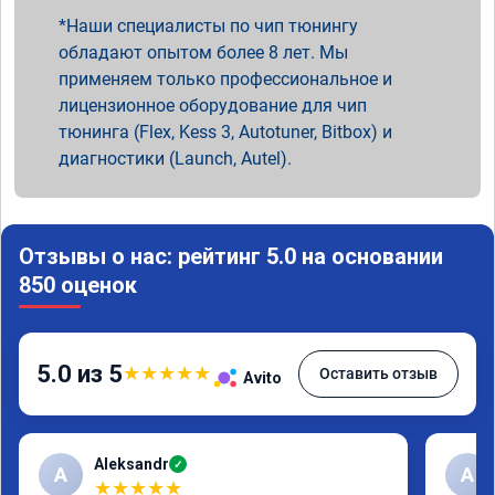
Наши специалисты по чип тюнингу
обладают опытом более 8 лет. Мы
применяем только профессиональное и
лицензионное оборудование для чип
тюнинга (Flex, Kess 3, Autotuner, Bitbox) и
диагностики (Launch, Autel).
Отзывы о нас: рейтинг 5.0 на основании
850 оценок
5.0 из 5
★
★
★
★
★
Оставить отзыв
Avito
Aleksandr
✓
A
А
★
★
★
★
★