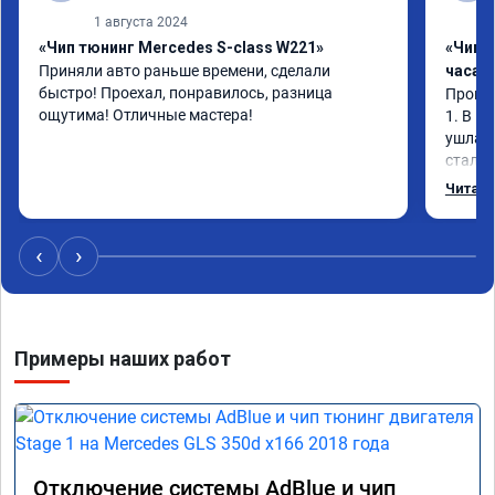
1 августа 2024
«Чип тюнинг Mercedes S-class W221»
«Чип 
Приняли авто раньше времени, сделали 
часа»
быстро! Проехал, понравилось, разница 
Прошив
ощутима! Отличные мастера!
1. В и
ушла в
стало 
Одни и
Читать
‹
›
Примеры наших работ
Отключение системы AdBlue и чип