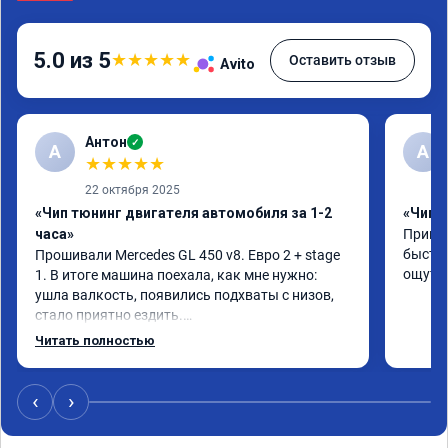
5.0 из 5
★
★
★
★
★
Оставить отзыв
Avito
Антон
✓
А
A
★
★
★
★
★
22 октября 2025
«Чип тюнинг двигателя автомобиля за 1-2
«Чип 
часа»
Принял
быстро
Прошивали Mercedes GL 450 v8. Евро 2 + stage 
ощутим
1. В итоге машина поехала, как мне нужно: 
ушла валкость, появились подхваты с низов, 
стало приятно ездить.

Одни из лучших трат, в авто! 🔥
Читать полностью
‹
›