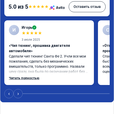
5.0 из 5
★
★
★
★
★
Оставить отзыв
Avito
Игорь
✓
И
С
★
★
★
★
★
3 июля 2025
«Чип тюнинг, прошивка двигателя
«Отклю
автомобиля»
проши
Сделали чип тюнинг Санта Фе 2. Учли все мои 
Спасиб
пожелания, сделать без механических 
быстро
вмешательств, только программно. Назвали 
всем р
цену сразу, она была по окончании работ без 
оценку
изменений. Александр профи своего дела, 
Читать полностью
спокойно ответил на все мои вопросы и 
качественно сделал работу. Спасибо большое 
и процветания сервису!!!
‹
›