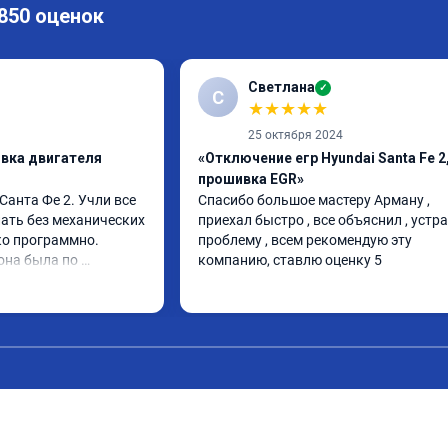
 850 оценок
Светлана
✓
С
★
★
★
★
★
25 октября 2024
ивка двигателя
«Отключение егр Hyundai Santa Fe 2
прошивка EGR»
анта Фе 2. Учли все 
Спасибо большое мастеру Арману , 
ать без механических 
приехал быстро , все объяснил , устра
о программно. 
проблему , всем рекомендую эту 
она была по 
компанию, ставлю оценку 5
 изменений. 
его дела, спокойно 
опросы и 
работу. Спасибо 
ия сервису!!!