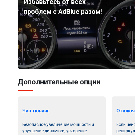
Избавьтесь от всех
проблем с AdBlue разом!
Дополнительные опции
Чип тюнинг
Отключ
Безопасное увеличение мощности и
Если неи
улучшение динамики, ускорение
рециркул