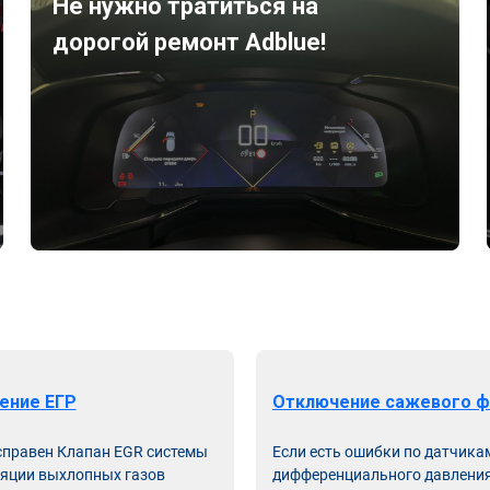
Не нужно тратиться на
дорогой ремонт Adblue!
ение ЕГР
Отключение сажевого ф
справен Клапан EGR системы
Если есть ошибки по датчика
яции выхлопных газов
дифференциального давления