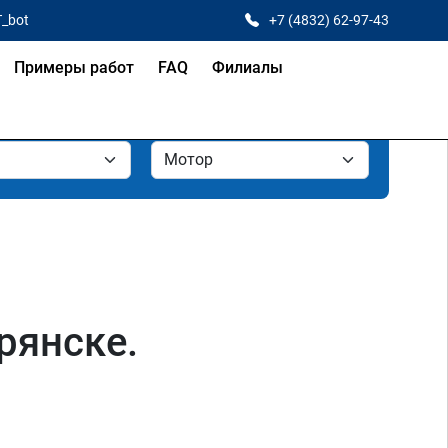
T_bot
+7 (4832) 62-97-43
Примеры работ
FAQ
Филиалы
рянске.