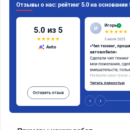
Отзывы о нас: рейтинг 5.0 на основании
Игорь
✓
И
5.0 из 5
★
★
★
★
★
★
★
★
★
★
3 июля 2025
«Чип тюнинг, прош
Avito
автомобиля»
Сделали чип тюнинг С
мои пожелания, сдел
вмешательств, тольк
Назвали цену сразу, 
окончании работ без
Читать полностью
Александр профи сво
Оставить отзыв
ответил на все мои в
качественно сделал 
‹
›
большое и процветан