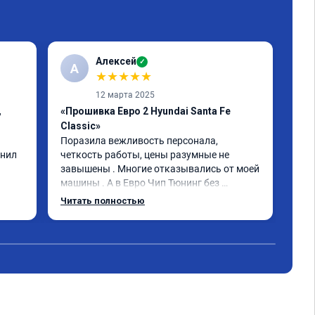
Алексей
✓
А
К
★
★
★
★
★
12 марта 2025
,
«Прошивка Евро 2 Hyundai Santa Fe
«Пр
Classic»
Спа
быс
Поразила вежливость персонала, 
опи
нил 
четкость работы, цены разумные не 
вып
завышены . Многие отказывались от моей 
Маш
машины . А в Евро Чип Тюнинг без 
обе
проблем прошили мою машину. 
Читать полностью
Чит
дан
Обращайтесь не пожалеете!