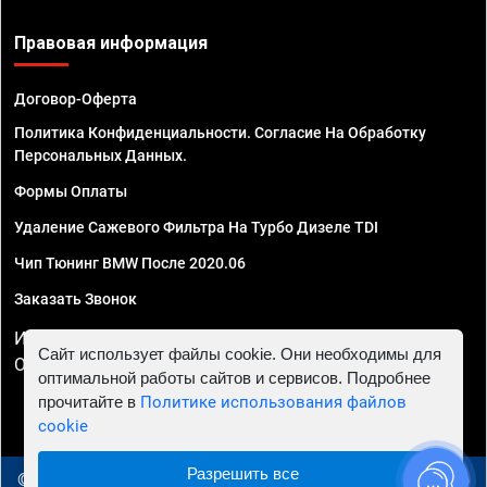
Правовая информация
Договор-Оферта
Политика Конфиденциальности. Согласие На Обработку
Персональных Данных.
Формы Оплаты
Удаление Сажевого Фильтра На Турбо Дизеле TDI
Чип Тюнинг BMW После 2020.06
Заказать Звонок
ИП Смирнов Георгий Павлович. ИНН 781302555843,
Сайт использует файлы cookie. Они необходимы для
ОГРНИП 324470400032610
оптимальной работы сайтов и сервисов. Подробнее
прочитайте в
Политике использования файлов
cookie
Разрешить все
© 2010 - 2026 Чип тюнинг в Брянске - Автосервис "Евро