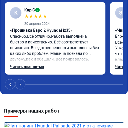
Кир С
✓
К
Э
★
★
★
★
★
20 апреля 2024
«Прошивка Евро 2 Hyundai ix35»
«Чип 
Спасибо.Всё отлично.Работа выполнена 
Егр»
быстро и качественно. Всё соответствует 
Всех п
описанию. Все договоренности выполнены без 
У меня
каких либо проблем. Машина поехала по 
что та
другому,как и обещали. Всё понравилось. 
кладез
Рекомендую данную компанию.
и ЕГР 
Читать полностью
Читать
катали
Обрати
систем
‹
›
Хороши
догова
гарант
стала 
Примеры наших работ
не меш
маневр
В обще
пути!