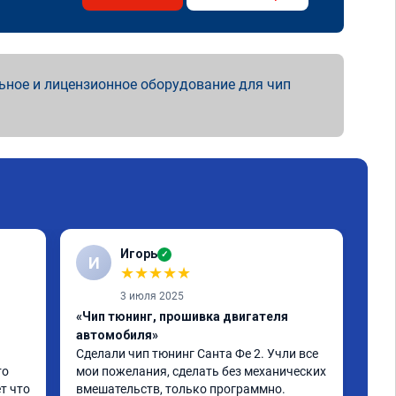
ьное и лицензионное оборудование для чип
Игорь
✓
И
С
★
★
★
★
★
3 июля 2025
«Чип тюнинг, прошивка двигателя
«От
автомобиля»
про
Сделали чип тюнинг Санта Фе 2. Учли все 
Спа
о 
мои пожелания, сделать без механических 
при
т что 
вмешательств, только программно. 
про