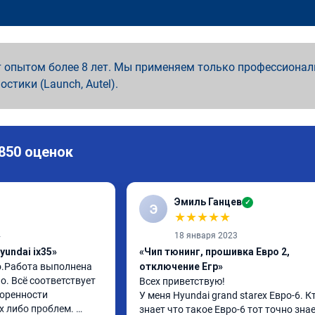
 опытом более 8 лет. Мы применяем только профессионал
ностики (Launch, Autel).
 850 оценок
Эмиль Ганцев
✓
Э
★
★
★
★
★
4
18 января 2023
yundai ix35»
«Чип тюнинг, прошивка Евро 2,
о.Работа выполнена 
отключение Егр»
. Всё соответствует 
Всех приветствую!

оренности 
У меня Hyundai grand starex Евро-6. Кт
 либо проблем. 
знает что такое Евро-6 тот точно знае