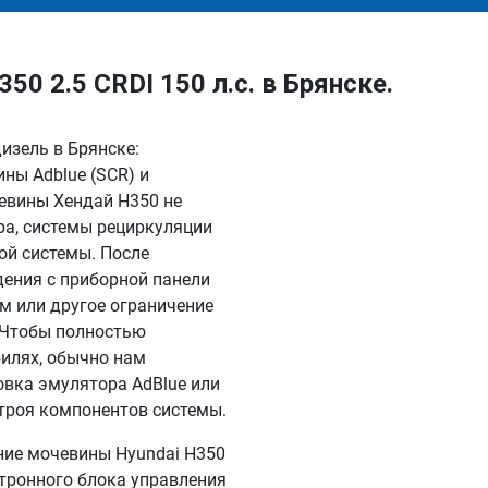
0 2.5 CRDI 150 л.с. в Брянске.
дизель в Брянске:
ны Adblue (SCR) и
евины Хендай Н350 не
ра, системы рециркуляции
ой системы. После
дения с приборной панели
км или другое ограничение
. Чтобы полностью
илях, обычно нам
овка эмулятора AdBlue или
троя компонентов системы.
ие мочевины Hyundai H350
ктронного блока управления