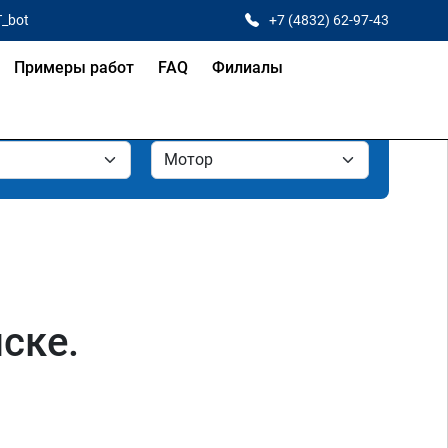
T_bot
+7 (4832) 62-97-43
Примеры работ
FAQ
Филиалы
ске.