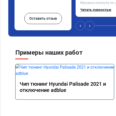
Машина поехала по д
обещали. Всё понра
Читать полностью
данную компанию.
Оставить отзыв
‹
›
Примеры наших работ
Чип тюнинг Hyundai Palisade 2021 и
отключение adblue