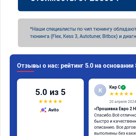
Наши специалисты по чип тюнингу обладают
тюнинга (Flex, Kess 3, Autotuner, Bitbox) и диаг
Отзывы о нас: рейтинг 5.0 на основании
Кир С
✓
К
5.0 из 5
★
★
★
★
★
★
★
★
★
★
20 апреля 202
«Прошивка Евро 2 H
Avito
Спасибо.Всё отличн
быстро и качественно
описанию. Все догов
выполнены без каких