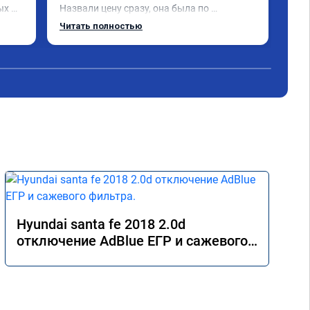
х 
Назвали цену сразу, она была по 
ком
 
окончании работ без изменений. 
Читать полностью
Александр профи своего дела, спокойно 
и 
ответил на все мои вопросы и 
качественно сделал работу. Спасибо 
срок 
большое и процветания сервису!!!
 Все 
Hyundai santa fe 2018 2.0d
отключение AdBlue ЕГР и сажевого
фильтра.