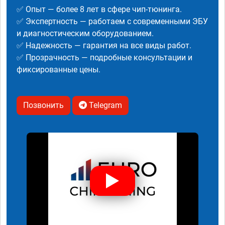
✅ Опыт — более 8 лет в сфере чип-тюнинга.
✅ Экспертность — работаем с современными ЭБУ
и диагностическим оборудованием.
✅ Надежность — гарантия на все виды работ.
✅ Прозрачность — подробные консультации и
фиксированные цены.
Позвонить
Telegram