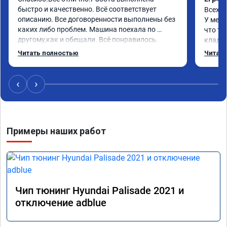
быстро и качественно. Всё соответствует 
Всех п
описанию. Все договоренности выполнены без 
У меня
каких либо проблем. Машина поехала по 
что та
другому,как и обещали. Всё понравилось. 
кладез
Рекомендую данную компанию.
и ЕГР 
Читать полностью
Читать
катали
Обрати
систем
‹
›
Хороши
догова
гарант
стала 
Примеры наших работ
не меш
маневр
В обще
пути!
Чип тюнинг Hyundai Palisade 2021 и
отключение adblue