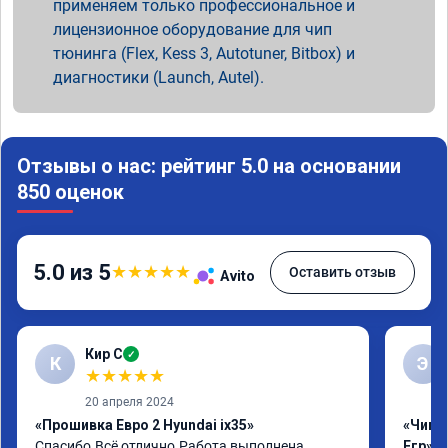
применяем только профессиональное и
лицензионное оборудование для чип
тюнинга (Flex, Kess 3, Autotuner, Bitbox) и
диагностики (Launch, Autel).
Отзывы о нас: рейтинг 5.0 на основании
850 оценок
5.0 из 5
★
★
★
★
★
Оставить отзыв
Avito
Кир С
✓
К
Э
★
★
★
★
★
20 апреля 2024
«Прошивка Евро 2 Hyundai ix35»
«Чип 
Спасибо.Всё отлично.Работа выполнена 
Егр»